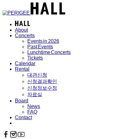
About
Concerts
Events in 2026
Past Events
Lunchtime Concerts
Tickets
Calendar
Rental
대관신청
신청결과확인
신청정보수정
자료실
Board
News
FAQ
Contact