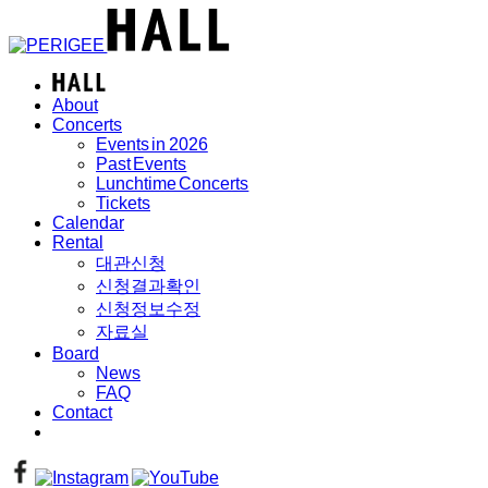
About
Concerts
Events in 2026
Past Events
Lunchtime Concerts
Tickets
Calendar
Rental
대관신청
신청결과확인
신청정보수정
자료실
Board
News
FAQ
Contact