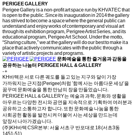
PERIGEE GALLERY
Perigee Gallery is a non-profit art space run by KHVATEC that
is open to the public. Since its inauguration in 2014 the gallery
has strived to become a space where the general public can
understand and enjoy works of contemporary and visual art
through its exhibition program, Perigree Artist Series, and its
educational program, Perigee Art School. Under the motto,
“Sharing culture,” we at the gallery will do our best to make it a
place that actively communicates with the public through a
variety of artistic projects and programs.
문화예술을 통한 즐거움과 감동을
공유하는 나눔터
PERIGEE HALL & GALLERY
-
+
KH바텍은 서로 다른 궤도를 돌고 있는 지구와 달이 가장
가까워지는 근지점(Perigee)처럼 '함께 사는 아름다운 세상'을
꿈꾸며 문화예술을 통한 만남의 장을 만들었습니다.
PERIGEE HALL & GALLERY는 예술과 과학, 문화와 생활을
아우르는 다양한 전시와 공연을 지속적으로 기획하여 여러분과
공유하고 소통하고자 합니다. 또한 문화예술 나눔을 통한
사회공헌 활동을 발전시켜 더불어 사는 세상을 만드는데
앞장서 나아가겠습니다.
(주)KH바텍 CSR본부:
서울 서초구 반포대로 18 (서초3동
1451-51)