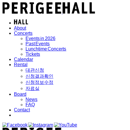
About
Concerts
Events in 2026
Past Events
Lunchtime Concerts
Tickets
Calendar
Rental
대관신청
신청결과확인
신청정보수정
자료실
Board
News
FAQ
Contact