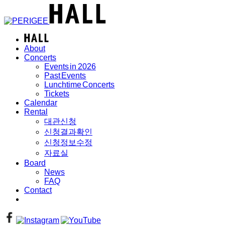
About
Concerts
Events in 2026
Past Events
Lunchtime Concerts
Tickets
Calendar
Rental
대관신청
신청결과확인
신청정보수정
자료실
Board
News
FAQ
Contact