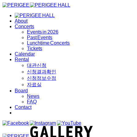
About
Concerts
Events in 2026
Past Events
Lunchtime Concerts
Tickets
Calendar
Rental
대관신청
신청결과확인
신청정보수정
자료실
Board
News
FAQ
Contact