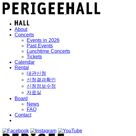
About
Concerts
Events in 2026
Past Events
Lunchtime Concerts
Tickets
Calendar
Rental
대관신청
신청결과확인
신청정보수정
자료실
Board
News
FAQ
Contact